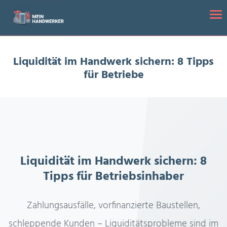
Startseite
/
Liquidität im Handwerk sichern: 8 Tipps für Betriebe
Tog
Liquidität im Handwerk sichern: 8 Tipps
für Betriebe
Liquidität im Handwerk sichern: 8
Tipps für Betriebsinhaber
Zahlungsausfälle, vorfinanzierte Baustellen,
schleppende Kunden – Liquiditätsprobleme sind im