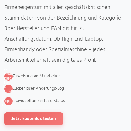
Firmeneigentum mit allen geschäftskritischen
Stammdaten: von der Bezeichnung und Kategorie
über Hersteller und EAN bis hin zu
Anschaffungsdatum. Ob High-End-Laptop,
Firmenhandy oder Spezialmaschine – jedes
Arbeitsmittel erhält sein digitales Profil.
fa-
user-
Zuweisung an Mitarbeiter
hard-
hat
fa-
Lückenloser Änderungs-Log
history
fa-
Individuell anpassbare Status
toggle-
on
Jetzt kostenlos testen