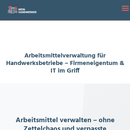
Startseite
/
Arbeitsmittelverwaltung für Handwerksbetriebe –
To
Firmeneigentum & IT im Griff
Arbeitsmittelverwaltung für
Handwerksbetriebe – Firmeneigentum &
IT im Griff
Arbeitsmittel verwalten – ohne
Zettelchaos und verpasste