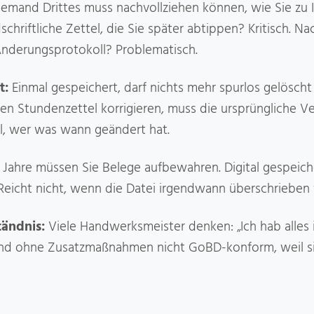
emand Drittes muss nachvollziehen können, wie Sie zu 
hriftliche Zettel, die Sie später abtippen? Kritisch. Na
Änderungsprotokoll? Problematisch.
t:
Einmal gespeichert, darf nichts mehr spurlos gelösch
n Stundenzettel korrigieren, muss die ursprüngliche V
l, wer was wann geändert hat.
 Jahre müssen Sie Belege aufbewahren. Digital gespeicher
Reicht nicht, wenn die Datei irgendwann überschrieben
tändnis:
Viele Handwerksmeister denken: „Ich hab alles in
sind ohne Zusatzmaßnahmen nicht GoBD-konform, weil si