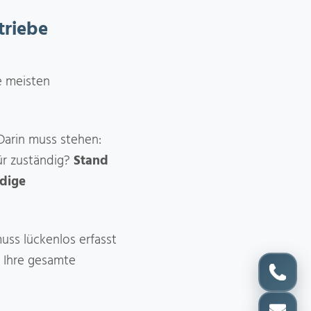
triebe
e meisten
Darin muss stehen:
ür zuständig?
Stand
ndige
uss lückenlos erfasst
 Ihre gesamte