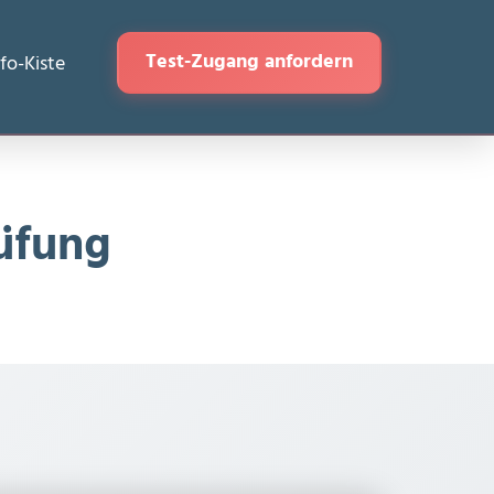
Test-Zugang anfordern
nfo-Kiste
üfung