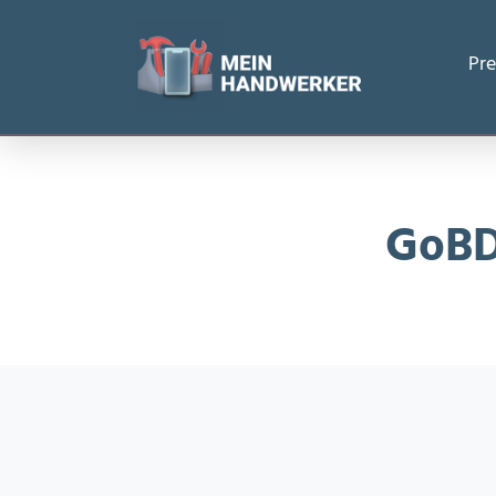
Startseite
/
GoBD Handwerk: Betriebsprüfung überstehen
Pre
GoBD