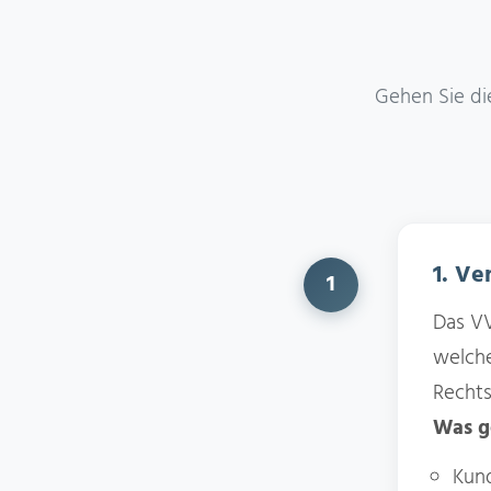
Gehen Sie die
1. Ve
1
Das VV
welch
Rechts
Was g
Kund