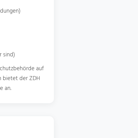
ldungen)
 sind)
nschutzbehörde auf
n bietet der ZDH
e an.