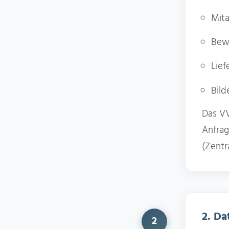
Mita
Bew
Lie
Bild
Das VV
Anfrag
(Zentr
2. Da
2