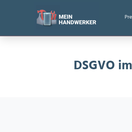
Startseite
/
DSGVO im Handwerk: Pflichten & Checkliste 2
Pre
DSGVO im 