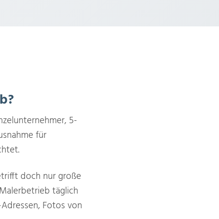
eb?
inzelunternehmer, 5-
Ausnahme für
chtet.
rifft doch nur große
 Malerbetrieb täglich
Adressen, Fotos von