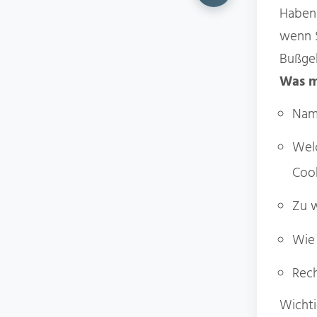
Haben 
wenn S
Bußgel
Was m
Name
Welc
Cook
Zu 
Wie 
Rech
Wichti